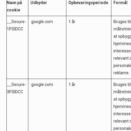
Navn på
Udbyder
Opbevaringsperiode
Formål
cookie
__Secure-
.google.com
1 år
Bruges til
1PSIDCC
målretni
at opbygg
hjemmes
interesser
relevant 
personali
reklame
__Secure-
.google.com
1 år
Bruges til
3PSIDCC
målretni
at opbygg
hjemmes
interesser
relevant 
personali