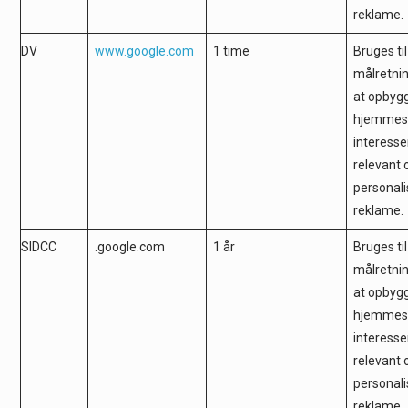
reklame
DV
www.google.com
1 time
Bruges til
målretni
at opbygg
hjemmes
interesser
relevant 
personali
reklame
SIDCC
.google.com
1 år
Bruges til
målretni
at opbygg
hjemmes
interesser
relevant 
personali
reklame